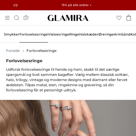
Gratis gaver ved ordrer over 3.750 kr. og 15.000 kr. · Udforsk →
✓ 60-dages returret ✓ Gratis tilpasning
15% på alle ordrer →
1
/3
Skip
Søg
To
Content
Smykker
Forlovelsesringe
Vielsesringe
Ringe
Halskæder
Øreringe
Armbånd
Kol
Forside
Forlovelsesringe
Forlovelsesringe
Udforsk forlovelsesringe til hende og ham, skabt til det særlige
spørgsmål og livet sammen bagefter. Vælg mellem klassisk solitær,
halo, trilogy, vintage og moderne designs med diamant eller farvet
ædelsten. Tilpas metal, sten, ringskinne og gravering, så din
forlovelsesring får et personligt udtryk.