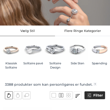
Vælg Stil
Flere Ringe Kategorier
Klassisk
Solitaire pavé
Solitaire
Side Sten
Spænding
Solitaire
Design
3388
produkter som kan personligøres er fundet.
Filter