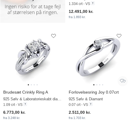
1.334 crt - VS
12.491,00 kr.
fra 1.893 kr.
Brudesæt Crinkly Ring A
Forlovelsesring Joy 0.07crt
925 Sølv & Laboratorieskabt diamant
925 Sølv & Diamant
1.09 crt - VS
0.07 crt - VS
6.773,00 kr.
2.511,00 kr.
fra 3.248 kr.
fra 1.703 kr.