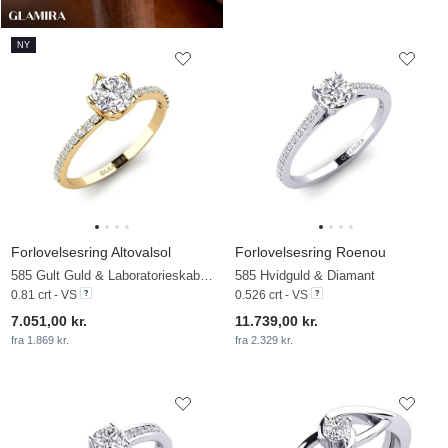
NY
Forlovelsesring Altovalsol
Forlovelsesring Roenou
585 Gult Guld & Laboratorieskabt diamant
585 Hvidguld & Diamant
0.81 crt - VS
0.526 crt - VS
7.051,00 kr.
11.739,00 kr.
fra 1.869 kr.
fra 2.329 kr.