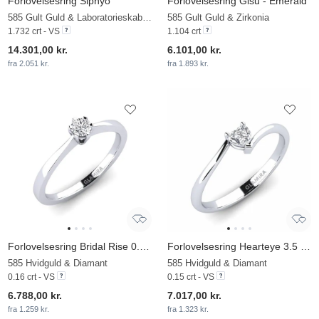
Forlovelsesring Sipnyo
Forlovelsesring Gisu - Emerald
585 Gult Guld & Laboratorieskabt diamant
585 Gult Guld & Zirkonia
1.732 crt - VS
1.104 crt
14.301,00 kr.
6.101,00 kr.
fra 2.051 kr.
fra 1.893 kr.
Forlovelsesring Bridal Rise 0.16crt
Forlovelsesring Hearteye 3.5 mm
585 Hvidguld & Diamant
585 Hvidguld & Diamant
0.16 crt - VS
0.15 crt - VS
6.788,00 kr.
7.017,00 kr.
fra 1.259 kr.
fra 1.323 kr.