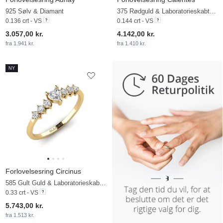
925 Sølv & Diamant
375 Rødguld & Laboratorieskabt diamant
0.136 crt - VS
0.144 crt - VS
3.057,00 kr.
4.142,00 kr.
fra 1.941 kr.
fra 1.410 kr.
NY
Forlovelsesring Circinus
585 Gult Guld & Laboratorieskabt diamant
0.33 crt - VS
5.743,00 kr.
fra 1.513 kr.