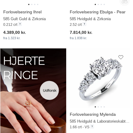
Forlovelsesring Ihrel
Forlovelsesring Ebulga - Pear
585 Gult Guld & Zirkonia
585 Hvidguld & Zirkonia
0.212 crt
2.52 crt
4.389,00 kr.
7.814,00 kr.
fra 1.323 kr.
fra 1.838 kr.
Forlovelsesring Mylenda
585 Hvidguld & Laboratorieskabt diamant
1.66 crt - VS