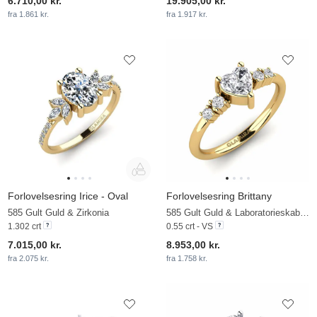
6.710,00 kr.
19.905,00 kr.
fra 1.861 kr.
fra 1.917 kr.
Forlovelsesring Irice - Oval
Forlovelsesring Brittany
585 Gult Guld & Zirkonia
585 Gult Guld & Laboratorieskabt diamant
1.302 crt
0.55 crt - VS
7.015,00 kr.
8.953,00 kr.
fra 2.075 kr.
fra 1.758 kr.