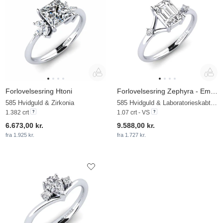
Forlovelsesring Htoni
Forlovelsesring Zephyra - Emerald
585 Hvidguld & Zirkonia
585 Hvidguld & Laboratorieskabt diamant
1.382 crt
1.07 crt - VS
6.673,00 kr.
9.588,00 kr.
fra 1.925 kr.
fra 1.727 kr.