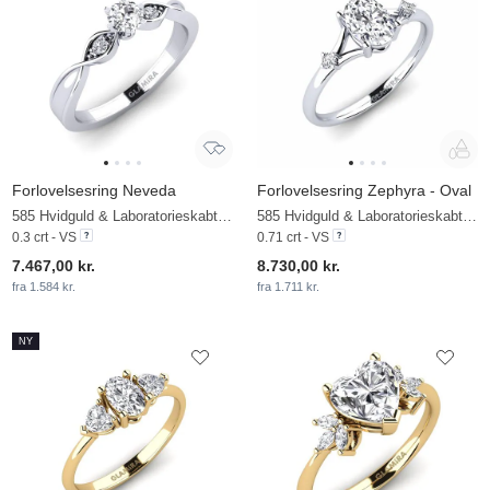
Forlovelsesring Neveda
Forlovelsesring Zephyra - Oval
585 Hvidguld & Laboratorieskabt diamant
585 Hvidguld & Laboratorieskabt diamant
0.3 crt - VS
0.71 crt - VS
7.467,00 kr.
8.730,00 kr.
fra 1.584 kr.
fra 1.711 kr.
NY