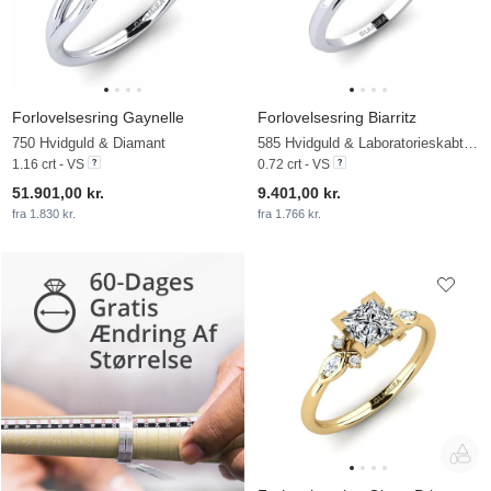
Forlovelsesring Gaynelle
Forlovelsesring Biarritz
750 Hvidguld & Diamant
585 Hvidguld & Laboratorieskabt diamant
1.16 crt - VS
0.72 crt - VS
51.901,00 kr.
9.401,00 kr.
fra 1.830 kr.
fra 1.766 kr.