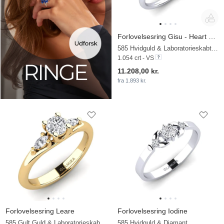
Forlovelsesring Gisu - Heart 0.97 crt
585 Hvidguld & Laboratorieskabt diamant
1.054 crt - VS
11.208,00 kr.
fra 1.893 kr.
Forlovelsesring Leare
Forlovelsesring Iodine
585 Gult Guld & Laboratorieskabt diamant
585 Hvidguld & Diamant