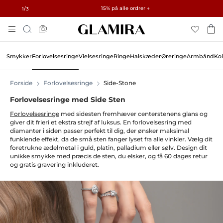
Gratis gaver ved ordrer over 3.750 kr. og 15.000 kr. · Udforsk →
✓ 60-dages returret ✓ Gratis tilpasning
15% på alle ordrer →
1
/3
Skip
Søg
To
Content
Smykker
Forlovelsesringe
Vielsesringe
Ringe
Halskæder
Øreringe
Armbånd
Kol
Forside
Forlovelsesringe
Side-Stone
Forlovelsesringe med Side Sten
Forlovelsesringe
med sidesten fremhæver centerstenens glans og
giver dit frieri et ekstra strejf af luksus. En forlovelsesring med
diamanter i siden passer perfekt til dig, der ønsker maksimal
funklende effekt, da de små sten fanger lyset fra alle vinkler. Vælg dit
foretrukne ædelmetal i guld, platin, palladium eller sølv. Design dit
unikke smykke med præcis de sten, du elsker, og få 60 dages retur
og gratis gravering inkluderet.