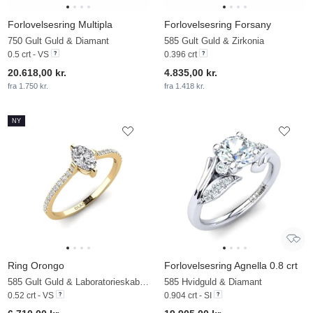
Forlovelsesring Multipla
Forlovelsesring Forsany
750 Gult Guld & Diamant
585 Gult Guld & Zirkonia
0.5 crt - VS
0.396 crt
20.618,00 kr.
4.835,00 kr.
fra 1.750 kr.
fra 1.418 kr.
NY
Ring Orongo
Forlovelsesring Agnella 0.8 crt
585 Gult Guld & Laboratorieskabt diamant
585 Hvidguld & Diamant
0.52 crt - VS
0.904 crt - SI