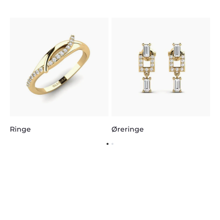
H
Ringe
Øreringe