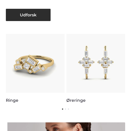
Udforsk
H
Øreringe
Ringe