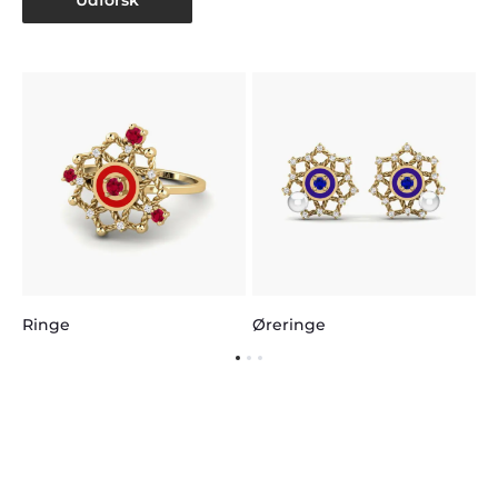
Udforsk
H
Ringe
Øreringe