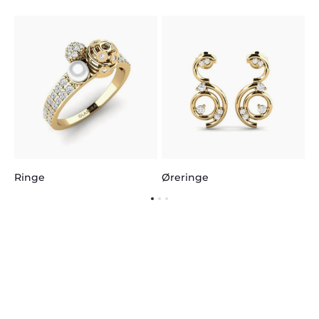
H
Ringe
Øreringe