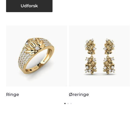
Udforsk
H
Ringe
Øreringe