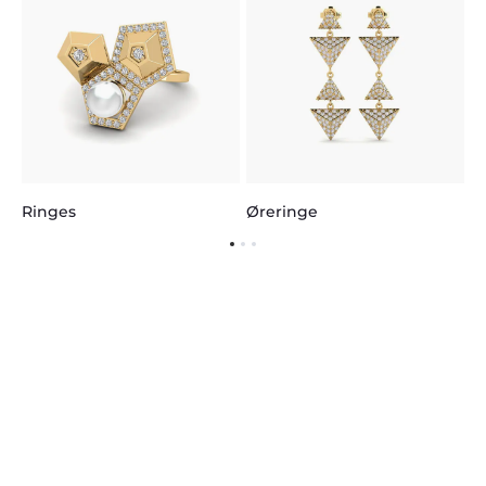
H
Øreringe
Ringes