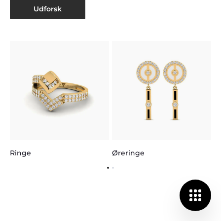
Udforsk
H
Ringe
Øreringe