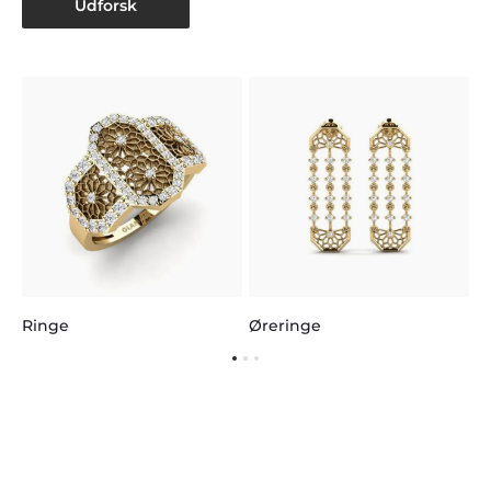
Udforsk
en
H
Ringe
Øreringe