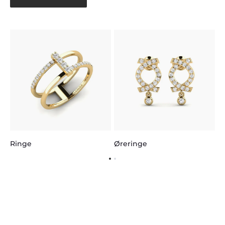
H
Ringe
Øreringe