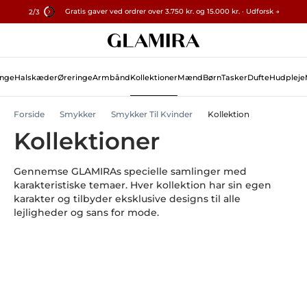
Gratis gaver ved ordrer over 3.750 kr. og 15.000 kr. · Udforsk →
✓ 60-dages returret ✓ Gratis tilpasning
15% på alle ordrer →
2
/3
Skip
Søg
To
Content
inge
Halskæder
Øreringe
Armbånd
Kollektioner
Mænd
Børn
Tasker
Dufte
Hudpleje
Forside
Smykker
Smykker Til Kvinder
Kollektion
Kollektioner
Gennemse GLAMIRAs specielle samlinger med
karakteristiske temaer. Hver kollektion har sin egen
karakter og tilbyder eksklusive designs til alle
lejligheder og sans for mode.