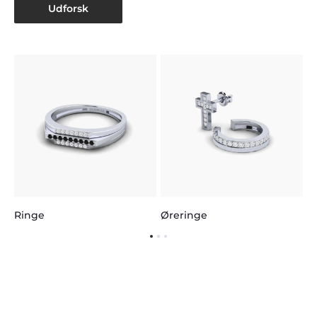
Udforsk
H
Ringe
Øreringe