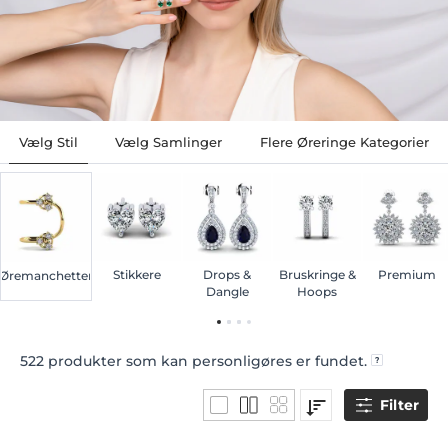
Vælg Stil
Vælg Samlinger
Flere Øreringe Kategorier
Stikkere
Drops &
Bruskringe &
Premium
Øremanchetter
Dangle
Hoops
522
produkter som kan personligøres er fundet.
Filter