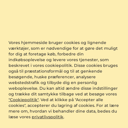
Kvindes ørering Bhawlone - B
Kvindes ørering Laconte
585 Gult Guld & Laboratorieskabt diamant
375 Gult Guld & Sort Diamant
Vores hjemmeside bruger cookies og lignende
0.034 crt - VS
0.12 crt - AAA
værktøjer, som er nødvendige for at gøre det muligt
for dig at foretage køb, forbedre din
1.793,00 kr.
1.726,00 kr.
indkøbsoplevelse og levere vores tjenester, som
fra 1.148 kr.
fra 1.045 kr.
beskrevet i vores cookiepolitik. Disse cookies bruges
også til præstationsformål og til at genkende
besøgende, huske præferencer, analysere
webstedstrafik og tilbyde dig en personlig
weboplevelse. Du kan altid ændre disse indstillinger
og trække dit samtykke tilbage ved at besøge vores
"Cookiepolitik"
. Ved at klikke på "Accepter alle
cookies", accepterer du lagring af cookies. For at lære
mere om, hvordan vi behandler dine data, bedes du
læse vores
privatlivspolitik
.