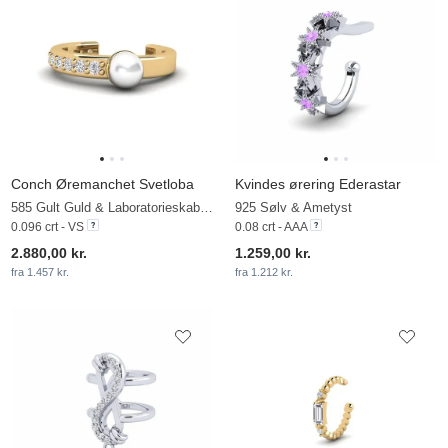
Conch Øremanchet Svetloba
Kvindes ørering Ederastar
585 Gult Guld & Laboratorieskabt diamant & Hvid perle
925 Sølv & Ametyst
0.096 crt - VS
0.08 crt - AAA
2.880,00 kr.
1.259,00 kr.
fra 1.457 kr.
fra 1.212 kr.