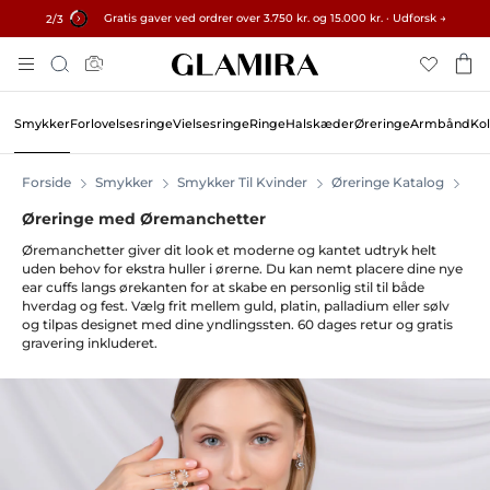
Gratis gaver ved ordrer over 3.750 kr. og 15.000 kr. · Udforsk →
✓ 60-dages returret ✓ Gratis tilpasning
15% på alle ordrer →
3
/3
Skip
Søg
To
Content
Smykker
Forlovelsesringe
Vielsesringe
Ringe
Halskæder
Øreringe
Armbånd
Kol
Forside
Smykker
Smykker Til Kvinder
Øreringe Katalog
Øre
Øreringe med Øremanchetter
Øremanchetter giver dit look et moderne og kantet udtryk helt
uden behov for ekstra huller i ørerne. Du kan nemt placere dine nye
ear cuffs langs ørekanten for at skabe en personlig stil til både
hverdag og fest. Vælg frit mellem guld, platin, palladium eller sølv
og tilpas designet med dine yndlingssten. 60 dages retur og gratis
gravering inkluderet.