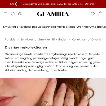
Gratis gaver ved ordrer over 3.750 kr. og 15.000 kr. · Udforsk →
✓ 60-dages returret ✓ Gratis tilpasning
15% på alle ordrer →
2
/3
Skip
Søg
To
Content
Smykker
Forlovelsesringe
Vielsesringe
Ringe
Halskæder
Øreringe
Armbånd
Kol
Forside
Smykker
Smykker Til Kvinder
Kollektion
Divaria
Divaria-ringkollektionen
Divaria-ringe samler markante smykkeringe med diamant, farvede
safirer, smaragd og personlige detaljer. Vælg blandt ringe i guld
med klassiske eller farverige ædelsten til hverdagen, en særlig gave
eller et symbol på en vigtig relation. Find en ring, der passer til din
stil, din hånd og den anledning, du vil huske.