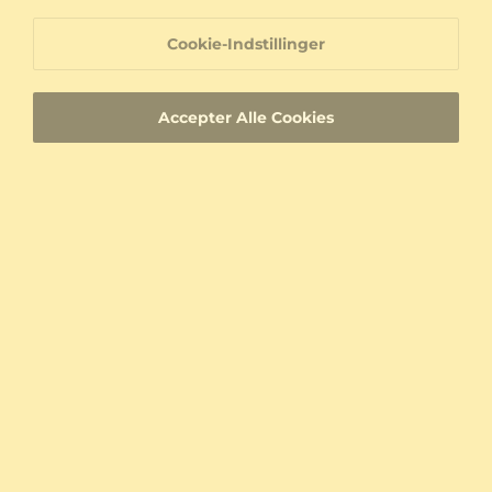
2.791,00 kr.
3.476,00 kr.
fra 1.283 kr.
fra 1.315 kr.
Cookie-Indstillinger
Accepter Alle Cookies
Ring Kabeh
Forlovelsesring Skjult
585 Gult Guld
585 Gult Guld & Hvid Safir
0.282 crt - AAA
5.323,00 kr.
fra 1.679 kr.
5.363,00 kr.
fra 1.624 kr.
Du har set 60 af 278 produkter