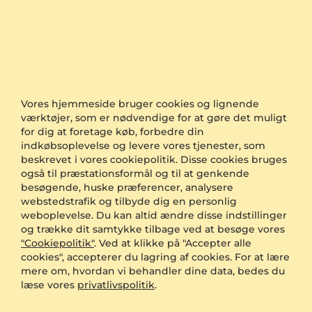
Ring Lill
Ring Seica
585 Gult Guld
585 Gult Guld & Hvid Safir
0.12 crt - AAA
3.217,00 kr.
fra 1.299 kr.
4.243,00 kr.
Vores hjemmeside bruger cookies og lignende
fra 1.608 kr.
værktøjer, som er nødvendige for at gøre det muligt
for dig at foretage køb, forbedre din
indkøbsoplevelse og levere vores tjenester, som
beskrevet i vores cookiepolitik. Disse cookies bruges
også til præstationsformål og til at genkende
besøgende, huske præferencer, analysere
webstedstrafik og tilbyde dig en personlig
weboplevelse. Du kan altid ændre disse indstillinger
og trække dit samtykke tilbage ved at besøge vores
"Cookiepolitik"
. Ved at klikke på "Accepter alle
cookies", accepterer du lagring af cookies. For at lære
mere om, hvordan vi behandler dine data, bedes du
Ring Promijeniti
Ring Cambiarel
læse vores
privatlivspolitik
.
585 Gult Guld
585 Gult Guld